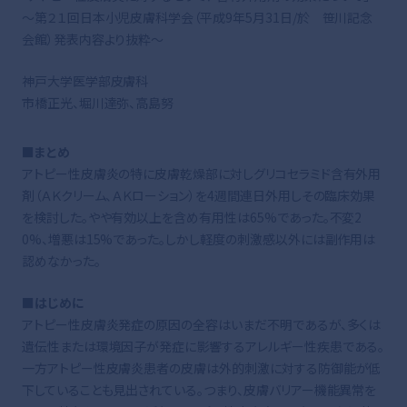
～第２１回日本小児皮膚科学会（平成9年5月31日/於 笹川記念
会館）発表内容より抜粋～
神戸大学医学部皮膚科
市橋正光、堀川達弥、高島努
■まとめ
アトピー性皮膚炎の特に皮膚乾燥部に対しグリコセラミド含有外用
剤（ＡＫクリーム、ＡＫローション）を4週間連日外用しその臨床効果
を検討した。やや有効以上を含め有用性は65%であった。不変2
0%、増悪は15%であった。しかし軽度の刺激感以外には副作用は
認めなかった。
■はじめに
アトピー性皮膚炎発症の原因の全容はいまだ不明であるが、多くは
遺伝性または環境因子が発症に影響するアレルギー性疾患である。
一方アトピー性皮膚炎患者の皮膚は外的刺激に対する防御能が低
下していることも見出されている。つまり、皮膚バリアー機能異常を