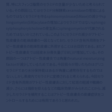
質、特にスフィンゴ脂質のセラミドの含量が少ないためと考えられて
いる。その原因としてはセラミド分解酵素ceramidaseの増加による
ものではなくセラミドを作るsphinomyslinase(SMase)の減少やsp
hingomyelin(SM)acylaseの増加によりセラミドではないsphingo
sylphosphorylcholineの産生系にsphingomyelinが代謝される
ためではないかとされている。このようにセラミドの減少がアトピー
性皮膚炎の乾燥皮膚の一因となっており、セラミド含有外用剤をアト
ピー性皮膚炎の乾燥性皮膚に外用することは合目的である。またア
トピー性皮膚炎では経皮水分喪失量(TEWL)が増加している。その
原因の一つはアトピー性皮膚炎では角層のnatural moisturizing
factorが減少しているためである。今回我々が用いたものはグリコ
セラミドであり水分保持能はあるが角層に通常存在するものでは
ない。しかし表皮内でセラミドに変換されると考えられる。今回セラ
ミド含有外用剤がアトピー性皮膚炎に対して紅斑の軽減や鱗屑の
減少、さらには掻痒を抑えるなどの臨床効果がみられたことから、減
少したセラミドを補充することはアトピー性皮膚炎の皮膚症状をコ
ントロールするためには有用であろうと思われた。