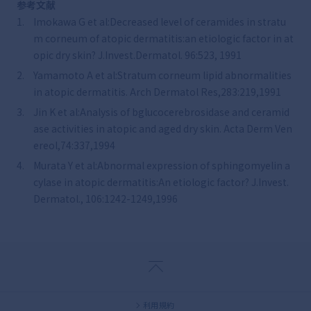
参考文献
Imokawa G et al:Decreased level of ceramides in stratu
m corneum of atopic dermatitis:an etiologic factor in at
opic dry skin? J.Invest.Dermatol. 96:523, 1991
Yamamoto A et al:Stratum corneum lipid abnormalities
in atopic dermatitis. Arch Dermatol Res,283:219,1991
Jin K et al:Analysis of bglucocerebrosidase and ceramid
ase activities in atopic and aged dry skin. Acta Derm Ven
ereol,74:337,1994
Murata Y et al:Abnormal expression of sphingomyelin a
cylase in atopic dermatitis:An etiologic factor? J.Invest.
Dermatol., 106:1242-1249,1996
利用規約