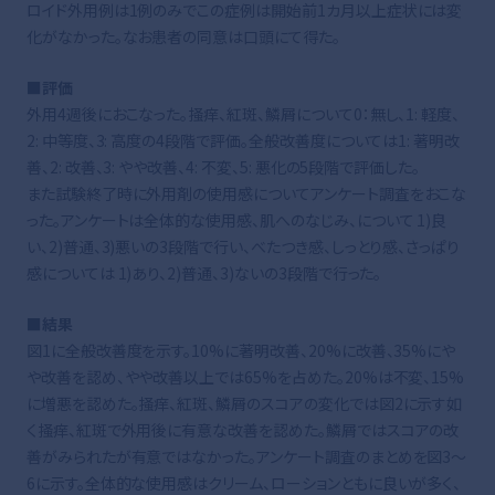
ロイド外用例は1例のみでこの症例は開始前1カ月以上症状には変
化がなかった。なお患者の同意は口頭にて得た。
■評価
外用4週後におこなった。掻痒、紅斑、鱗屑について0：無し、1: 軽度、
2: 中等度、3: 高度の4段階で評価。全般改善度については1: 著明改
善、2: 改善、3: やや改善、4: 不変、5: 悪化の5段階で評価した。
また試験終了時に外用剤の使用感についてアンケート調査をおこな
った。アンケートは全体的な使用感、肌へのなじみ、について 1)良
い、2)普通、3)悪いの3段階で行い、べたつき感、しっとり感、さっぱり
感については 1)あり、2)普通、3)ないの3段階で行った。
■結果
図1に全般改善度を示す。10%に著明改善、20%に改善、35%にや
や改善を認め、やや改善以上では65%を占めた。20%は不変、15%
に増悪を認めた。掻痒、紅斑、鱗屑のスコアの変化では図2に示す如
く掻痒、紅斑で外用後に有意な改善を認めた。鱗屑ではスコアの改
善がみられたが有意ではなかった。アンケート調査のまとめを図3～
6に示す。全体的な使用感はクリーム、ローションともに良いが多く、