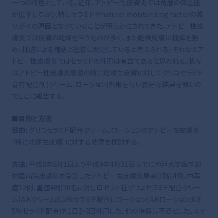
一つの特色としている。近年、アトピー性皮膚炎では角層の保湿能
が低下しており、特にセラミドやnatural moisturizing factorの減
少がその原因となっていることが明らかにされてきた。アトピー性皮
膚炎では皮膚の乾燥を伴うものが多く、また乾燥皮膚は掻痒を強
め、掻破による増悪と密接に関連していると考えられる。それゆえア
トピー性皮膚炎ではセラミドの外用は有益であると思われる。我々
はアトピー性皮膚炎患者の特に乾燥性皮膚に対してグリコセラミド
含有配合剤(クリーム、ローション)外用を行い良好な結果を得たの
でここに報告する。
■目的と方法
目的:
グリコセラミド配合クリーム、ローションのアトピー性皮膚炎
（特に乾燥性皮膚）に対する効果を検討する。
方法:
平成8年6月1日より平成9年4月31日までに神戸大学医学部
付属病院皮膚科を受診したアトピー性皮膚炎患者(軽症4例、中等
症12例、重症4例)20名に対しロゼット社グリコセラミド配合クリー
ム(ＡＫクリーム;0.5%セラミド配合)、ローション(ＡＫローション;0.8
5%セラミド配合)を1日2-3回外用した。他の治療は不変とした。ステ