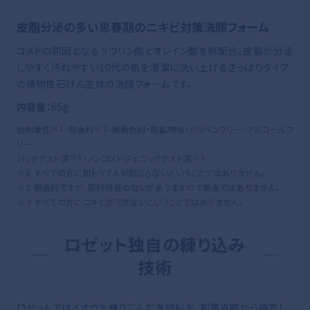
皮脂分泌の多い思春期のニキビ対策洗顔フォーム
コメドの原因となるラウリン酸とオレイン酸を無配合。皮脂が分泌
しやすく汚れやすい10代の肌を清潔に洗い上げるさっぱりタイプ
の植物性石けん主体の洗顔フォームです。
内容量：
65g
※１
※２
低刺激性
・無香料
・無着色料・無鉱物油・パラベンフリー・アルコールフ
リー
※１
※３
パッチテスト済
・ノンコメドジェニックテスト済
※１ すべての方に肌トラブルが起こらないということではありません。
※２ 無香料ですが、原料特有の匂いがありますので無臭ではありません。
※３ すべての方にニキビができないということではありません。
ロゼット独自の練り込み
技術
ロゼットではイオウを練りこんだ洗顔料を、創業当時から販売し